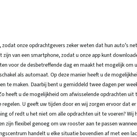
, zodat onze opdrachtgevers zeker weten dat hun auto’s net
it zijn van een smartphone, zodat u onze app kunt download
chten voor de desbetreffende dag en maakt het mogelijk om 
n schakel als automaat. Op deze manier heeft u de mogelijkhei
tten te maken. Daarbij bent u gemiddeld twee dagen per wee
Zo heeft u de mogelijkheid om afwisselende opdrachten uit 
e regelen. U geeft uw tijden door en wij zorgen ervoor dat er
ing of redt u het niet om alle opdrachten uit te voeren? Wij 
en zijn flexibel genoeg om uw rooster aan te passen wannee
dingscentrum handelt u elke situatie bovendien af met een la