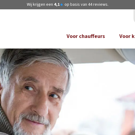
Wij krijgen een
4,1
op basis van
44
reviews.
★
Voor chauffeurs
Voor k