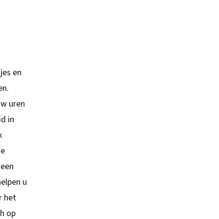
jes en
en.
uw uren
d in
k
te
 een
helpen u
r het
ch op