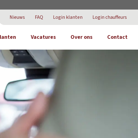
Nieuws
FAQ
Login klanten
Login chauffeurs
lanten
Vacatures
Over ons
Contact