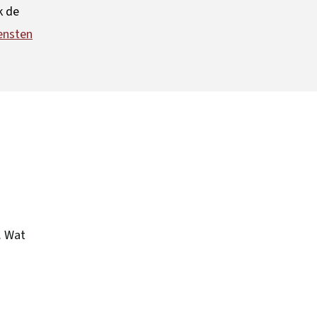
k de
ensten
. Wat