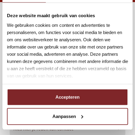
Deze website maakt gebruik van cookies
Heb je liever dat we contact
We gebruiken cookies om content en advertenties te
personaliseren, om functies voor social media te bieden en
met jou opnemen?
om ons websiteverkeer te analyseren. Ook delen we
Een vraag, opmerking of klacht? Laat dit ons,
informatie over uw gebruik van onze site met onze partners
voor social media, adverteren en analyse. Deze partners
via onderstaand formulier, meteen weten.
kunnen deze gegevens combineren met andere informatie die
Wij nemen vervolgens zo snel mogelijk
u aan ze heeft verstrekt of die ze hebben verzameld op basis
contact op.
Onderstaand contactformulier is
van uw gebruik van hun services.
niet geschikt voor sollicitaties. Solliciteren
kan eenvoudig via
onze vacatures
!
Accepteren
Reden van contact
Aanpassen