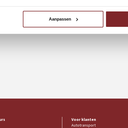
Aanpassen
htsverhoudingen tussen Autoreset BV en Opdrachtgever,
urs
Voor klanten
Autotransport