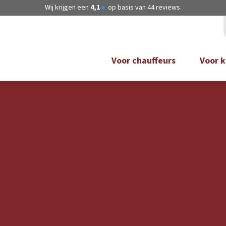
Wij krijgen een
4,1
op basis van
44
reviews.
★
Voor chauffeurs
Voor k