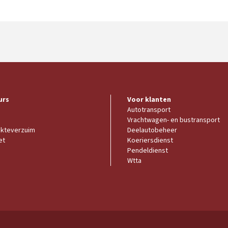
urs
Voor klanten
Autotransport
Vrachtwagen- en bustransport
ekteverzuim
Deelautobeheer
et
Koeriersdienst
Pendeldienst
Wtta