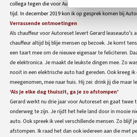
collega tegen die voor Autoreset werkt. “Hij was heel e
tijd. In december 2019 kon ik op gesprek komen bij Autor
Verrassende ontmoetingen
Als chauffeur voor Autoreset levert Gerard leaseauto’s a
chauffeur altijd bij blije mensen op bezoek. Je komt ten
een taart mee om de nieuwe eigenaar te feliciteren. Daar
de elektronica. Je maakt de leukste dingen mee. Zo w
nooit in een elektrische auto had gereden. Ook kreeg i
meegenomen, mee naar huis. Hij zei: drink jij die maar l
‘Als je elke dag thuiszit, ga je zo afstompen’
Gerard werkt nu drie jaar voor Autoreset en gaat twee t
onderweg te zijn. Je rijdt het hele land door in mooie n
auto. Ook spreek ik veel verschillende mensen. Zo blijf j
afstompen. Ik raad het dan ook iedereen aan die met p