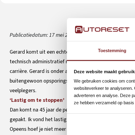
Publicatiedatum:
17 mei 2023
Toestemming
Gerard komt uit een echte politiefamilie. Zijn opa, vader,
technisch administratief medewerker bij het Polblad: de 
carrière. Gerard is onder andere betrokken bij de opric
Deze website maakt gebruik
buitengewoon opsporingsambtenaar (boa) voor de vreemd
We gebruiken cookies om conten
websiteverkeer te analyseren. 
veelplegers.
adverteren en analyse. Deze pa
‘Lastig om te stoppen’
ze hebben verzameld op basis 
Dan komt na 45 jaar de pensioengerechtigde leeftijd in z
gepakt. Ik vond het lastig om te stoppen,” vertelt Ger
Opeens hoef je niet meer ergens voor op te staan en ik