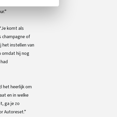
nvulling van mijn
ur.”
 “Je komt als
les champagne of
 het instellen van
n omdat hij nog
 had
d het heerlijk om
aat en in welke
t, ga je zo
r Autoreset.”