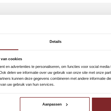
Details
 broer en neef werkten allemaal bij de politie. Op zijn 22e beg
vraagbaak voor collega’s op straat. Het is de start van een 
hting van het nieuwe stafbureau Grootschalig en Bijzonder Op
 van cookies
elingenpolitie en is betrokken bij de Top 600 aanpak, geri
t en advertenties te personaliseren, om functies voor social media
Ook delen we informatie over uw gebruik van onze site met onze part
rtners kunnen deze gegevens combineren met andere informatie die u
van uw gebruik van hun services.
icht. “Ik heb een fantastische tijd gehad bij de politie. Veel
ard. “De eerste zes maanden na mijn pensioen moest ik dat e
Aanpassen
 miste het wereldje en het contact met collega’s.” Dan komt