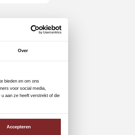
Over
int hij als
veelzijdige
treden, werkt als
cht op jonge
 te bieden en om ons
ners voor social media,
 aan ze heeft verstrekt of die
 kansen gekregen en
cht verwerken.
Accepteren
 Gerard een oud-