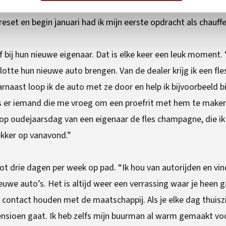
nthousiast over het werk en ik was op zoek naar een nieuwe i
eset en begin januari had ik mijn eerste opdracht als chauffe
f bij hun nieuwe eigenaar. Dat is elke keer een leuk moment.
slotte hun nieuwe auto brengen. Van de dealer krijg ik een f
naast loop ik de auto met ze door en help ik bijvoorbeeld bij
as er iemand die me vroeg om een proefrit met hem te make
k op oudejaarsdag van een eigenaar de fles champagne, die ik
ekker op vanavond.”
ot drie dagen per week op pad. “Ik hou van autorijden en vin
ieuwe auto’s. Het is altijd weer een verrassing waar je heen g
e contact houden met de maatschappij. Als je elke dag thuiszi
ensioen gaat. Ik heb zelfs mijn buurman al warm gemaakt voo