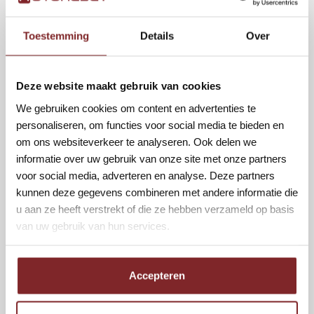
hele land door te karren. Daarnaast bepaal je zelf hoeveel
dagen je wilt werken.”
Toestemming
Details
Over
Splinternieuwe Tesla
Piet zit nu vijf dagen per week op de weg voor Autoreset.
Deze website maakt gebruik van cookies
Geen dag is voor hem hetzelfde. “Ik lever leaseauto’s af bij de
We gebruiken cookies om content en advertenties te
klant of de garage. De ene keer is dat een splinternieuwe
personaliseren, om functies voor social media te bieden en
Tesla en de andere keer een oude Peugeot 108. Daarnaast
om ons websiteverkeer te analyseren. Ook delen we
kom je steeds weer op nieuwe plekken. Van Limburg tot
informatie over uw gebruik van onze site met onze partners
Friesland: ik leer Nederland weer helemaal opnieuw kennen.
voor social media, adverteren en analyse. Deze partners
Er zijn zoveel mooie dorpjes waarvan ik het bestaan niet
kunnen deze gegevens combineren met andere informatie die
wist.”
u aan ze heeft verstrekt of die ze hebben verzameld op basis
van uw gebruik van hun services.
Openbaar vervoer
Ook het openbaar vervoer kent voor Piet geen geheimen
meer. “Als je een leaseauto hebt afgeleverd, ga je daarna zelf
Accepteren
naar huis met het openbaar vervoer. Dat was in het begin
even zoeken, maar nu ben ik heel handig met de app van