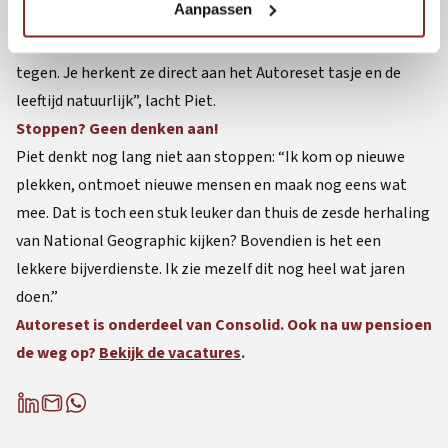
Aanpassen
Autoreset. Daarmee kun je direct de route met de trein en de
bus bepalen. Op het station kom ik trouwens vaak collega’s
tegen. Je herkent ze direct aan het Autoreset tasje en de
leeftijd natuurlijk”, lacht Piet.
Stoppen? Geen denken aan!
Piet denkt nog lang niet aan stoppen: “Ik kom op nieuwe
plekken, ontmoet nieuwe mensen en maak nog eens wat
mee. Dat is toch een stuk leuker dan thuis de zesde herhaling
van National Geographic kijken? Bovendien is het een
lekkere bijverdienste. Ik zie mezelf dit nog heel wat jaren
doen.”
Autoreset is onderdeel van Consolid. Ook na uw pensioen
de weg op?
Bekijk de vacatures
.