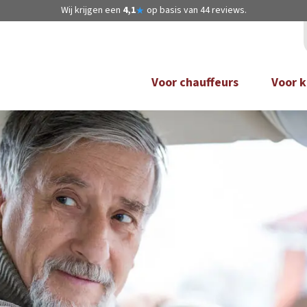
Wij krijgen een
4,1
op basis van
44
reviews.
★
Voor chauffeurs
Voor k