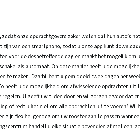
, zodat onze opdrachtgevers zeker weten dat hun auto’s net
it zijn van een smartphone, zodat u onze app kunt download
chten voor de desbetreffende dag en maakt het mogelijk om 
n schakel als automaat. Op deze manier heeft u de mogelijkhei
tten te maken. Daarbij bent u gemiddeld twee dagen per wee
Zo heeft u de mogelijkheid om afwisselende opdrachten uit 
e regelen. U geeft uw tijden door en wij zorgen ervoor dat er
ing of redt u het niet om alle opdrachten uit te voeren? Wij 
en zijn flexibel genoeg om uw rooster aan te passen wannee
dingscentrum handelt u elke situatie bovendien af met een la