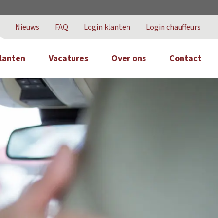
Nieuws
FAQ
Login klanten
Login chauffeurs
lanten
Vacatures
Over ons
Contact