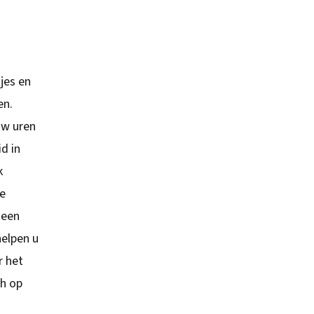
jes en
en.
uw uren
d in
k
te
 een
helpen u
r het
ch op