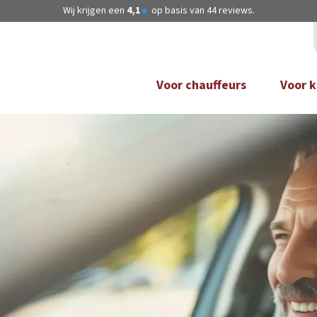
Wij krijgen een
4,1
op basis van
44
reviews.
★
Voor chauffeurs
Voor k