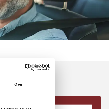
Over
 te bieden en om ons