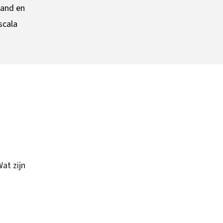
land en
scala
at zijn