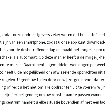
, zodat onze opdrachtgevers zeker weten dat hun auto’s net
it zijn van een smartphone, zodat u onze app kunt download
chten voor de desbetreffende dag en maakt het mogelijk om 
n schakel als automaat. Op deze manier heeft u de mogelijkhei
tten te maken. Daarbij bent u gemiddeld twee dagen per wee
Zo heeft u de mogelijkheid om afwisselende opdrachten uit 
e regelen. U geeft uw tijden door en wij zorgen ervoor dat er
ing of redt u het niet om alle opdrachten uit te voeren? Wij 
en zijn flexibel genoeg om uw rooster aan te passen wannee
dingscentrum handelt u elke situatie bovendien af met een la