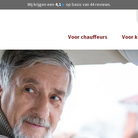
Wij krijgen een
4,1
op basis van
44
reviews.
★
Voor chauffeurs
Voor k