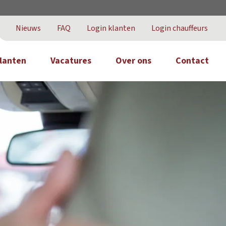
Nieuws
FAQ
Login klanten
Login chauffeurs
lanten
Vacatures
Over ons
Contact