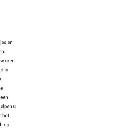
jes en
en.
uw uren
d in
k
te
 een
helpen u
r het
ch op