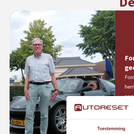
De
Fo
ge
Fons
hem 
nog 
Toestemming