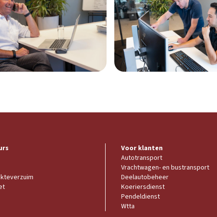
urs
Voor klanten
Autotransport
Vrachtwagen- en bustransport
ekteverzuim
Deelautobeheer
et
Koeriersdienst
Pendeldienst
Wtta