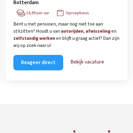
Rotterdam
14,99 per uur
Oproepbasis
Bent u met pensioen, maar nog niet toe aan
stilzitten? Houdt u van
autorijden
,
afwisseling
en
zelfstandig werken
en blijft u graag actief? Dan zijn
wij op zoek naar u!
Bekijk vacature
Reageer direct