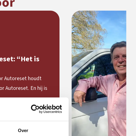
oor
set: “Het is
oor Autoreset houdt
r Autoreset. En hij is
Over